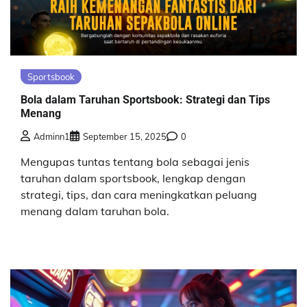
Sportsbook
Bola dalam Taruhan Sportsbook: Strategi dan Tips
Menang
Adminn1
September 15, 2025
0
Mengupas tuntas tentang bola sebagai jenis
taruhan dalam sportsbook, lengkap dengan
strategi, tips, dan cara meningkatkan peluang
menang dalam taruhan bola.