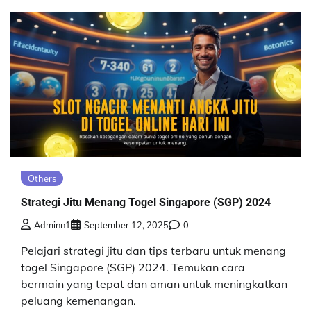
Others
Strategi Jitu Menang Togel Singapore (SGP) 2024
Adminn1
September 12, 2025
0
Pelajari strategi jitu dan tips terbaru untuk menang
togel Singapore (SGP) 2024. Temukan cara
bermain yang tepat dan aman untuk meningkatkan
peluang kemenangan.