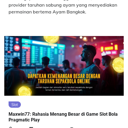
provider taruhan sabung ayam yang menyediakan
permainan bertema Ayam Bangkok.
Slot
Maxwin77: Rahasia Menang Besar di Game Slot Bola
Pragmatic Play