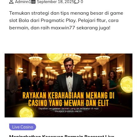
Adminn1
September 18, 2025
0
Temukan strategi dan tips menang besar di game
slot Bola dari Pragmatic Play. Pelajari fitur, cara
bermain, dan raih maxwin77 sekarang juga!
Live Casino