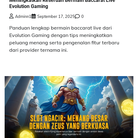
Meningkatkan Keseruan Bermain Baccarat Live
Evolution Gaming
Adminn1
September 17, 2025
0
Panduan lengkap bermain baccarat live dari
Evolution Gaming dengan tips meningkatkan
peluang menang serta pengenalan fitur terbaru
dari provider ternama ini.