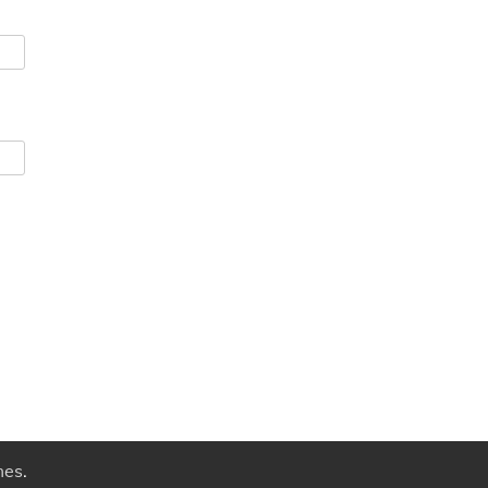
mes
.