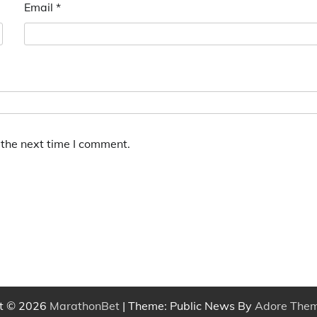
Email
*
 the next time I comment.
ht © 2026
MarathonBet
| Theme: Public News By
Adore The