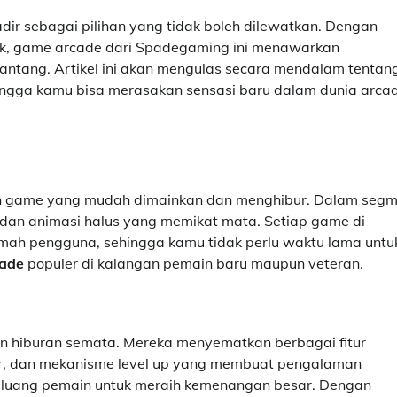
dir sebagai pilihan yang tidak boleh dilewatkan. Dengan
k, game arcade dari Spadegaming ini menawarkan
tang. Artikel ini akan mengulas secara mendalam tentan
ingga kamu bisa merasakan sensasi baru dalam dunia arca
an game yang mudah dimainkan dan menghibur. Dalam seg
 dan animasi halus yang memikat mata. Setiap game di
amah pengguna, sehingga kamu tidak perlu waktu lama untu
ade
populer di kalangan pemain baru maupun veteran.
 hiburan semata. Mereka menyematkan berbagai fitur
ator, dan mekanisme level up yang membuat pengalaman
n peluang pemain untuk meraih kemenangan besar. Dengan