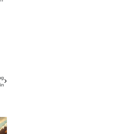
ng
in