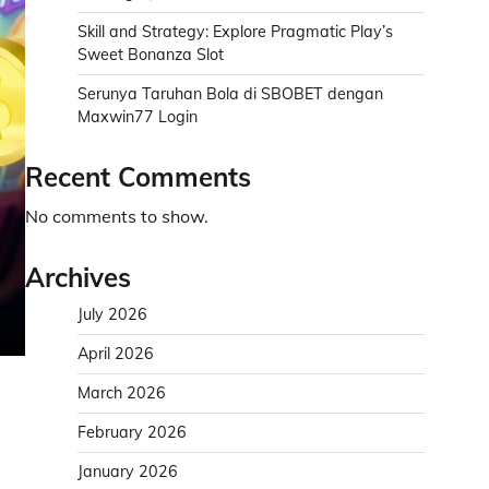
Skill and Strategy: Explore Pragmatic Play’s
Sweet Bonanza Slot
Serunya Taruhan Bola di SBOBET dengan
Maxwin77 Login
Recent Comments
No comments to show.
Archives
July 2026
April 2026
March 2026
February 2026
January 2026