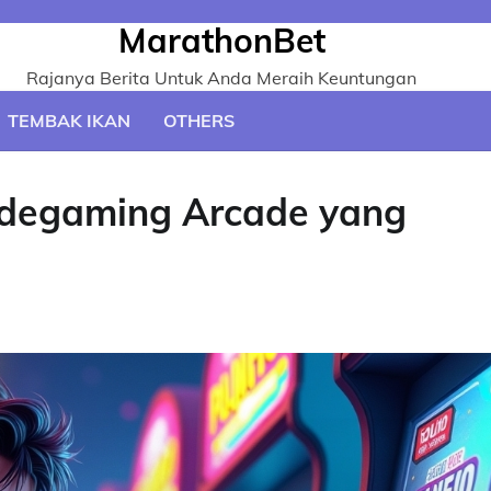
MarathonBet
Rajanya Berita Untuk Anda Meraih Keuntungan
TEMBAK IKAN
OTHERS
adegaming Arcade yang