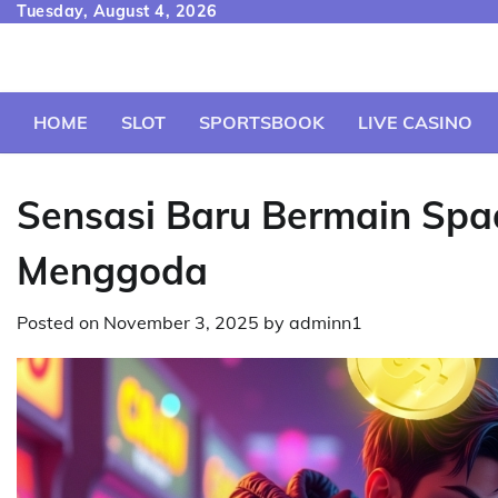
Skip
Tuesday, August 4, 2026
to
content
HOME
SLOT
SPORTSBOOK
LIVE CASINO
Sensasi Baru Bermain Sp
Menggoda
Posted on
November 3, 2025
by
adminn1