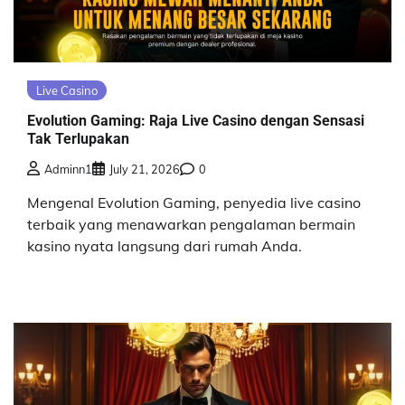
Live Casino
Evolution Gaming: Raja Live Casino dengan Sensasi
Tak Terlupakan
Adminn1
July 21, 2026
0
Mengenal Evolution Gaming, penyedia live casino
terbaik yang menawarkan pengalaman bermain
kasino nyata langsung dari rumah Anda.