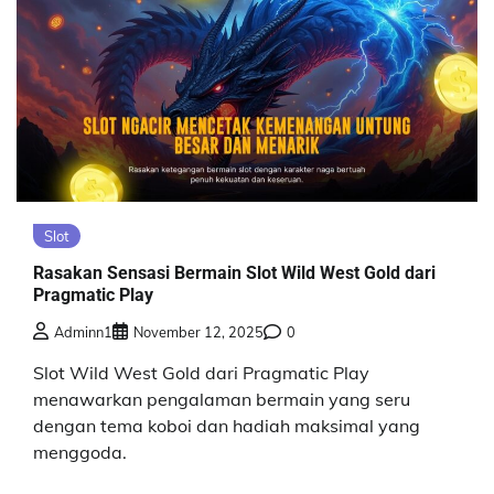
Slot
Rasakan Sensasi Bermain Slot Wild West Gold dari
Pragmatic Play
Adminn1
November 12, 2025
0
Slot Wild West Gold dari Pragmatic Play
menawarkan pengalaman bermain yang seru
dengan tema koboi dan hadiah maksimal yang
menggoda.