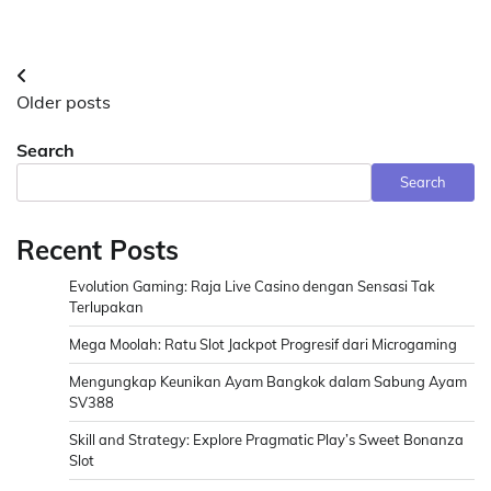
Posts
Older posts
navigation
Search
Search
Recent Posts
Evolution Gaming: Raja Live Casino dengan Sensasi Tak
Terlupakan
Mega Moolah: Ratu Slot Jackpot Progresif dari Microgaming
Mengungkap Keunikan Ayam Bangkok dalam Sabung Ayam
SV388
Skill and Strategy: Explore Pragmatic Play’s Sweet Bonanza
Slot