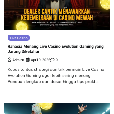
Live Casino
Rahasia Menang Live Casino Evolution Gaming yang
Jarang Diketahui
Adminn1
April 9, 2026
0
Kupas tuntas strategi dan trik bermain Live Casino
Evolution Gaming agar lebih sering menang.
Panduan lengkap dari dasar hingga tips praktis!