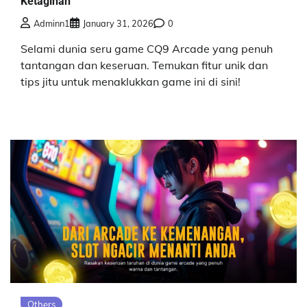
Ketagihan
Adminn1
January 31, 2026
0
Selami dunia seru game CQ9 Arcade yang penuh
tantangan dan keseruan. Temukan fitur unik dan
tips jitu untuk menaklukkan game ini di sini!
Others