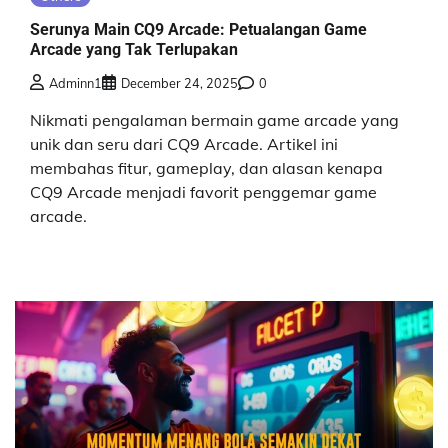
Serunya Main CQ9 Arcade: Petualangan Game
Arcade yang Tak Terlupakan
Adminn1
December 24, 2025
0
Nikmati pengalaman bermain game arcade yang
unik dan seru dari CQ9 Arcade. Artikel ini
membahas fitur, gameplay, dan alasan kenapa
CQ9 Arcade menjadi favorit penggemar game
arcade.