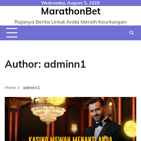
Skip
Wednesday, August 5, 2026
MarathonBet
to
content
Rajanya Berita Untuk Anda Meraih Keuntungan
Author:
adminn1
Home
adminn1