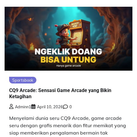
Sportsbook
CQ9 Arcade: Sensasi Game Arcade yang Bikin
Ketagihan
Adminn1
April 10, 2026
0
Menyelami dunia seru CQ9 Arcade, game arcade
seru dengan grafis menarik dan fitur memikat yang
siap memberikan pengalaman bermain tak