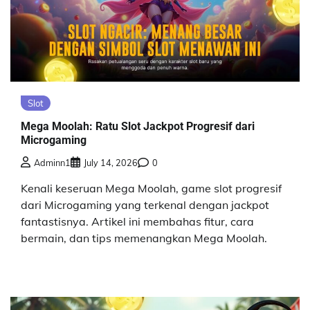
Slot
Mega Moolah: Ratu Slot Jackpot Progresif dari
Microgaming
Adminn1
July 14, 2026
0
Kenali keseruan Mega Moolah, game slot progresif
dari Microgaming yang terkenal dengan jackpot
fantastisnya. Artikel ini membahas fitur, cara
bermain, dan tips memenangkan Mega Moolah.