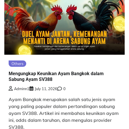
Others
Mengungkap Keunikan Ayam Bangkok dalam
Sabung Ayam SV388
Adminn1
July 11, 2026
0
Ayam Bangkok merupakan salah satu jenis ayam
yang paling populer dalam pertandingan sabung
ayam SV388. Artikel ini membahas keunikan ayam
ini, odds dalam taruhan, dan mengulas provider
SV388.