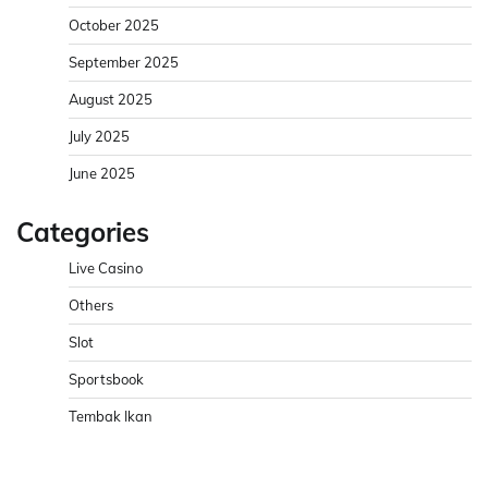
October 2025
September 2025
August 2025
July 2025
June 2025
Categories
Live Casino
Others
Slot
Sportsbook
Tembak Ikan