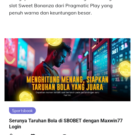
slot Sweet Bonanza dari Pragmatic Play yang
penuh warna dan keuntungan besar.
Sportsbook
Serunya Taruhan Bola di SBOBET dengan Maxwin77
Login