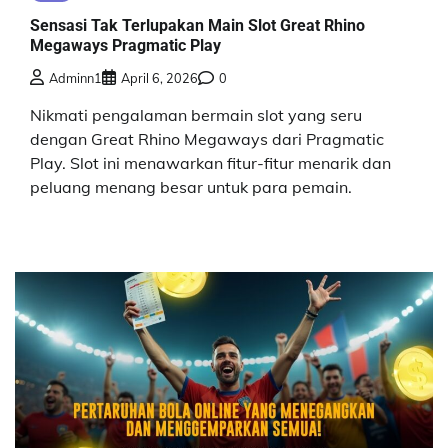
Sensasi Tak Terlupakan Main Slot Great Rhino
Megaways Pragmatic Play
Adminn1
April 6, 2026
0
Nikmati pengalaman bermain slot yang seru
dengan Great Rhino Megaways dari Pragmatic
Play. Slot ini menawarkan fitur-fitur menarik dan
peluang menang besar untuk para pemain.