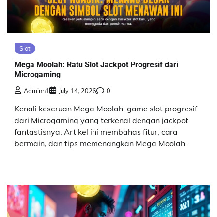
Slot
Mega Moolah: Ratu Slot Jackpot Progresif dari
Microgaming
Adminn1
July 14, 2026
0
Kenali keseruan Mega Moolah, game slot progresif
dari Microgaming yang terkenal dengan jackpot
fantastisnya. Artikel ini membahas fitur, cara
bermain, dan tips memenangkan Mega Moolah.