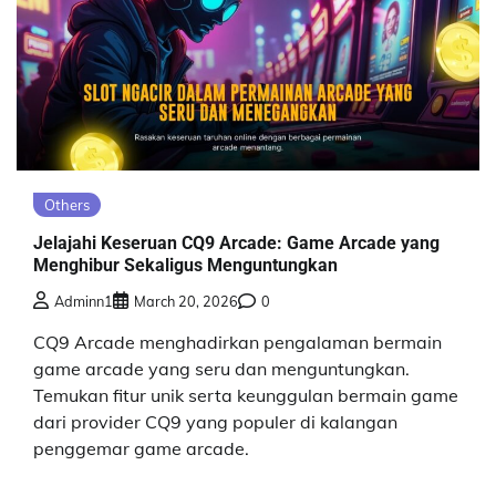
Others
Jelajahi Keseruan CQ9 Arcade: Game Arcade yang
Menghibur Sekaligus Menguntungkan
Adminn1
March 20, 2026
0
CQ9 Arcade menghadirkan pengalaman bermain
game arcade yang seru dan menguntungkan.
Temukan fitur unik serta keunggulan bermain game
dari provider CQ9 yang populer di kalangan
penggemar game arcade.