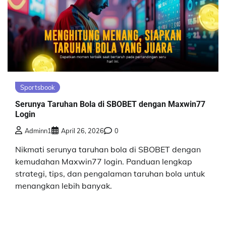
Sportsbook
Serunya Taruhan Bola di SBOBET dengan Maxwin77
Login
Adminn1
April 26, 2026
0
Nikmati serunya taruhan bola di SBOBET dengan
kemudahan Maxwin77 login. Panduan lengkap
strategi, tips, dan pengalaman taruhan bola untuk
menangkan lebih banyak.