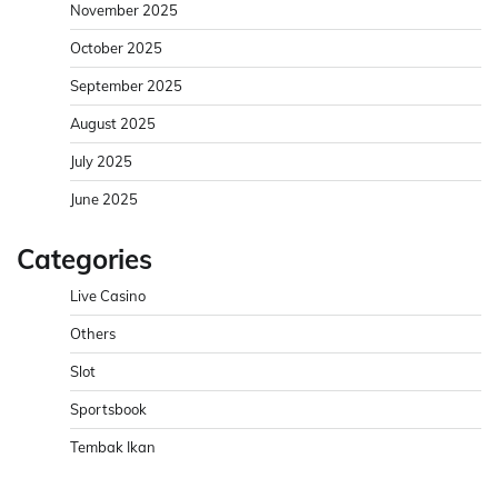
November 2025
October 2025
September 2025
August 2025
July 2025
June 2025
Categories
Live Casino
Others
Slot
Sportsbook
Tembak Ikan