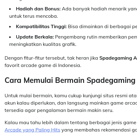
Hadiah dan Bonus:
Ada banyak hadiah menarik yan
untuk terus mencoba.
Kompatibilitas Tinggi:
Bisa dimainkan di berbagai pe
Update Berkala:
Pengembang rutin memberikan pem
meningkatkan kualitas grafik.
Dengan fitur-fitur tersebut, tak heran jika
Spadegaming A
favorit arcade game di Indonesia.
Cara Memulai Bermain Spadegaming
Untuk mulai bermain, kamu cukup kunjungi situs resmi a
akun kalau diperlukan, dan langsung mainkan game arca
tersedia agar pengalaman bermain makin seru.
Kalau mau tahu lebih dalam tentang berbagai jenis game a
Arcade yang Paling Hits
yang membahas rekomendasi ga