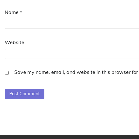
Name
*
Website
Save my name, email, and website in this browser for