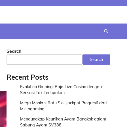
Search
Search
Recent Posts
Evolution Gaming: Raja Live Casino dengan
Sensasi Tak Terlupakan
Mega Moolah: Ratu Slot Jackpot Progresif dari
Microgaming
Mengungkap Keunikan Ayam Bangkok dalam
Sabung Ayam SV388