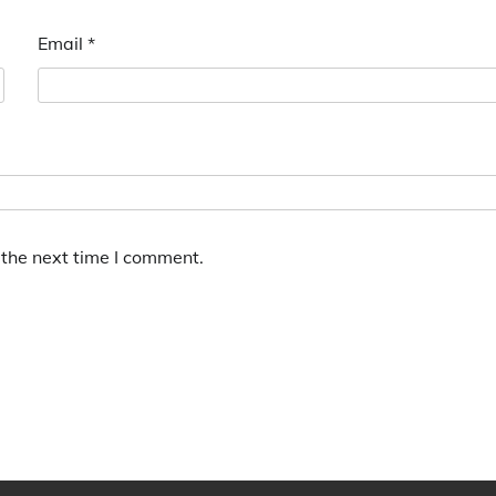
Email
*
 the next time I comment.