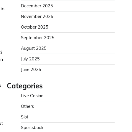
December 2025
ini
November 2025
October 2025
September 2025
August 2025
i
an
July 2025
June 2025
Categories
a
Live Casino
Others
Slot
at
Sportsbook