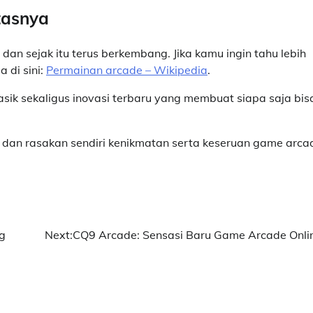
tasnya
n sejak itu terus berkembang. Jika kamu ingin tahu lebih
 di sini:
Permainan arcade – Wikipedia
.
k sekaligus inovasi terbaru yang membuat siapa saja bis
dan rasakan sendiri kenikmatan serta keseruan game arca
g
Next:
CQ9 Arcade: Sensasi Baru Game Arcade Onli