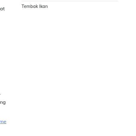
Tembak Ikan
at
r
ang
ame