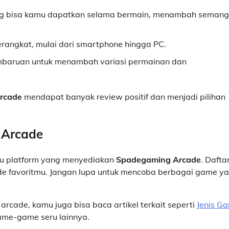
g bisa kamu dapatkan selama bermain, menambah semang
rangkat, mulai dari smartphone hingga PC.
baruan untuk menambah variasi permainan dan
rcade
mendapat banyak review positif dan menjadi pilihan
 Arcade
tau platform yang menyediakan
Spadegaming Arcade
. Dafta
de favoritmu. Jangan lupa untuk mencoba berbagai game y
rcade, kamu juga bisa baca artikel terkait seperti
Jenis G
me-game seru lainnya.