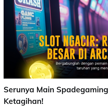
Serunya Main Spadegaming 
Ketagihan!