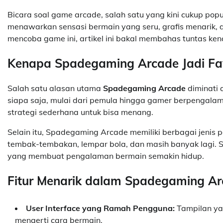
Bicara soal game arcade, salah satu yang kini cukup pop
menawarkan sensasi bermain yang seru, grafis menarik,
mencoba game ini, artikel ini bakal membahas tuntas ke
Kenapa Spadegaming Arcade Jadi Fa
Salah satu alasan utama
Spadegaming Arcade
diminati 
siapa saja, mulai dari pemula hingga gamer berpengalama
strategi sederhana untuk bisa menang.
Selain itu, Spadegaming Arcade memiliki berbagai jenis 
tembak-tembakan, lempar bola, dan masih banyak lagi. S
yang membuat pengalaman bermain semakin hidup.
Fitur Menarik dalam Spadegaming A
User Interface yang Ramah Pengguna:
Tampilan ya
mengerti cara bermain.