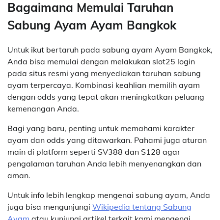
Bagaimana Memulai Taruhan
Sabung Ayam Ayam Bangkok
Untuk ikut bertaruh pada sabung ayam Ayam Bangkok,
Anda bisa memulai dengan melakukan slot25 login
pada situs resmi yang menyediakan taruhan sabung
ayam terpercaya. Kombinasi keahlian memilih ayam
dengan odds yang tepat akan meningkatkan peluang
kemenangan Anda.
Bagi yang baru, penting untuk memahami karakter
ayam dan odds yang ditawarkan. Pahami juga aturan
main di platform seperti SV388 dan S128 agar
pengalaman taruhan Anda lebih menyenangkan dan
aman.
Untuk info lebih lengkap mengenai sabung ayam, Anda
juga bisa mengunjungi
Wikipedia tentang Sabung
Ayam
atau kunjungi artikel terkait kami mengenai