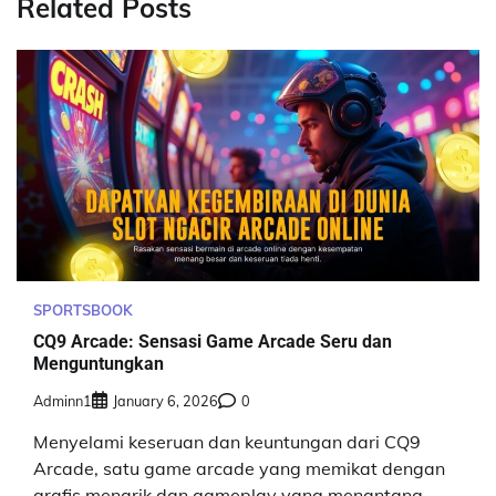
Related Posts
SPORTSBOOK
CQ9 Arcade: Sensasi Game Arcade Seru dan
Menguntungkan
Adminn1
January 6, 2026
0
Menyelami keseruan dan keuntungan dari CQ9
Arcade, satu game arcade yang memikat dengan
grafis menarik dan gameplay yang menantang.