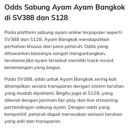
Odds Sabung Ayam Ayam Bangkok
di SV388 dan S128
Pada platform sabung ayam online terpopuler seperti
SV388 dan S128, Ayam Bangkok mendapatkan
perhatian khusus dari para petaruh. Odds yang
ditawarkan biasanya sangat menguntungkan,
terutama jika ayam tersebut memiliki track record
kemenangan yang bagus.
Pada SV388, odds untuk Ayam Bangkok sering kali
ditampilkan secara transparan dengan sistem taruhan
yang mudah dipahami. Begitu juga di S128, yang
dikenal dengan jaminan fair play dan live streaming
pertandingan sabung ayam. Dengan odds yang
kompetitif, petaruh dapat merasakan sensasi taruhan
yang adil dan transparan.