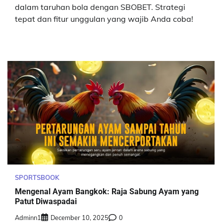
dalam taruhan bola dengan SBOBET. Strategi
tepat dan fitur unggulan yang wajib Anda coba!
SPORTSBOOK
Mengenal Ayam Bangkok: Raja Sabung Ayam yang
Patut Diwaspadai
Adminn1
December 10, 2025
0