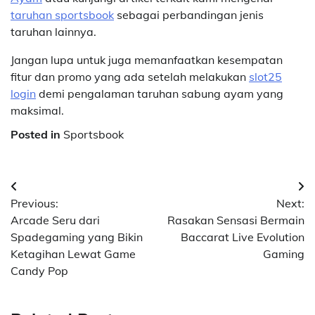
taruhan sportsbook
sebagai perbandingan jenis
taruhan lainnya.
Jangan lupa untuk juga memanfaatkan kesempatan
fitur dan promo yang ada setelah melakukan
slot25
login
demi pengalaman taruhan sabung ayam yang
maksimal.
Posted in
Sportsbook
Post
Previous:
Next:
navigation
Arcade Seru dari
Rasakan Sensasi Bermain
Spadegaming yang Bikin
Baccarat Live Evolution
Ketagihan Lewat Game
Gaming
Candy Pop