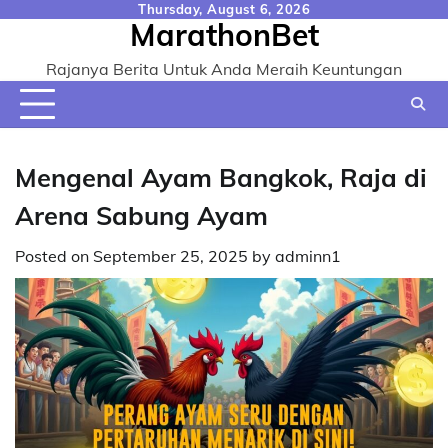
Skip
Thursday, August 6, 2026
MarathonBet
to
content
Rajanya Berita Untuk Anda Meraih Keuntungan
Mengenal Ayam Bangkok, Raja di
Arena Sabung Ayam
Posted on
September 25, 2025
by
adminn1