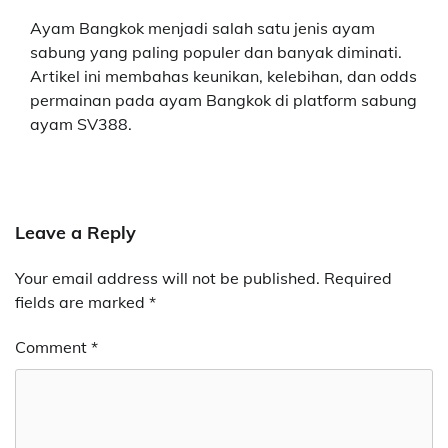
Ayam Bangkok menjadi salah satu jenis ayam
sabung yang paling populer dan banyak diminati.
Artikel ini membahas keunikan, kelebihan, dan odds
permainan pada ayam Bangkok di platform sabung
ayam SV388.
Leave a Reply
Your email address will not be published.
Required
fields are marked
*
Comment
*