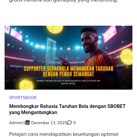
SPORTSBOOK
Membongkar Rahasia Taruhan Bola dengan SBOBET
yang Menguntungkan
Adminn1
December 13, 2025
0
Pelajari cara mendapatkan keuntungan optimal