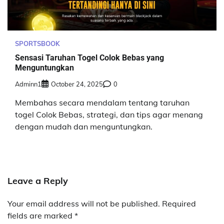
SPORTSBOOK
Sensasi Taruhan Togel Colok Bebas yang
Menguntungkan
Adminn1
October 24, 2025
0
Membahas secara mendalam tentang taruhan
togel Colok Bebas, strategi, dan tips agar menang
dengan mudah dan menguntungkan.
Leave a Reply
Your email address will not be published.
Required
fields are marked
*