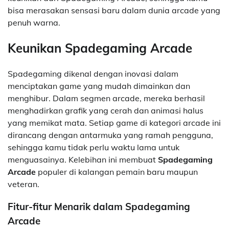
bisa merasakan sensasi baru dalam dunia arcade yang
penuh warna.
Keunikan Spadegaming Arcade
Spadegaming dikenal dengan inovasi dalam
menciptakan game yang mudah dimainkan dan
menghibur. Dalam segmen arcade, mereka berhasil
menghadirkan grafik yang cerah dan animasi halus
yang memikat mata. Setiap game di kategori arcade ini
dirancang dengan antarmuka yang ramah pengguna,
sehingga kamu tidak perlu waktu lama untuk
menguasainya. Kelebihan ini membuat
Spadegaming
Arcade
populer di kalangan pemain baru maupun
veteran.
Fitur-fitur Menarik dalam Spadegaming
Arcade