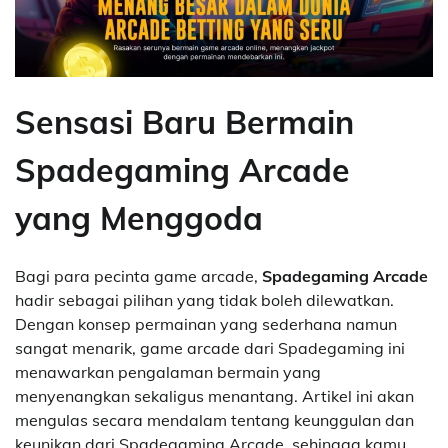
Sensasi Baru Bermain
Spadegaming Arcade
yang Menggoda
Bagi para pecinta game arcade,
Spadegaming Arcade
hadir sebagai pilihan yang tidak boleh dilewatkan.
Dengan konsep permainan yang sederhana namun
sangat menarik, game arcade dari Spadegaming ini
menawarkan pengalaman bermain yang
menyenangkan sekaligus menantang. Artikel ini akan
mengulas secara mendalam tentang keunggulan dan
keunikan dari Spadegaming Arcade, sehingga kamu