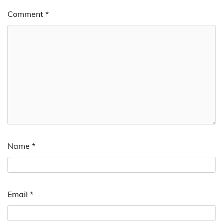
Comment
*
Name
*
Email
*