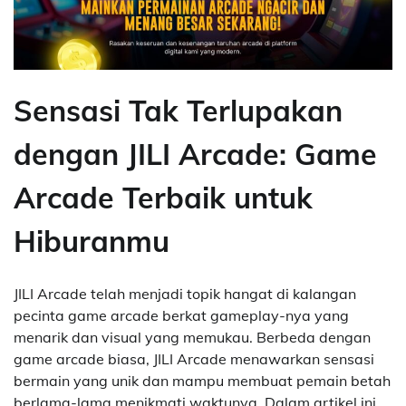
Sensasi Tak Terlupakan
dengan JILI Arcade: Game
Arcade Terbaik untuk
Hiburanmu
JILI Arcade telah menjadi topik hangat di kalangan
pecinta game arcade berkat gameplay-nya yang
menarik dan visual yang memukau. Berbeda dengan
game arcade biasa, JILI Arcade menawarkan sensasi
bermain yang unik dan mampu membuat pemain betah
berlama-lama menikmati waktunya. Dalam artikel ini,