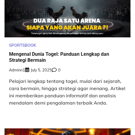
SPORTSBOOK
Mengenal Dunia Togel: Panduan Lengkap dan
Strategi Bermain
Adminn1
July 5, 2025
0
Pelajari lengkap tentang togel, mulai dari sejarah,
cara bermain, hingga strategi agar menang. Artikel
ini memberikan panduan informatif dan analisis
mendalam demi pengalaman terbaik Anda.