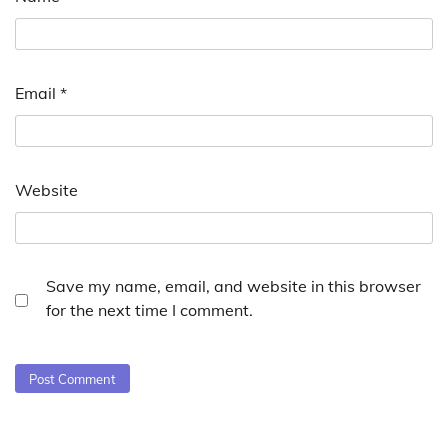
Email
*
Website
Save my name, email, and website in this browser
for the next time I comment.