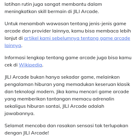
latihan rutin juga sangat membantu dalam
meningkatkan skill bermain di JILI Arcade.
Untuk menambah wawasan tentang jenis-jenis game
arcade dan provider lainnya, kamu bisa membaca lebih
lanjut di
artikel kami sebelumnya tentang game arcade
lainnya
.
Informasi lengkap tentang game arcade juga bisa kamu
cek di
Wikipedia
.
JILI Arcade bukan hanya sekadar game, melainkan
pengalaman hiburan yang memadukan keseruan klasik
dan teknologi modern. Jika kamu mencari game arcade
yang memberikan tantangan memacu adrenalin
sekaligus hiburan santai, JILI Arcade adalah
jawabannya.
Selamat mencoba dan rasakan sensasi tak terlupakan
dengan JILI Arcade!