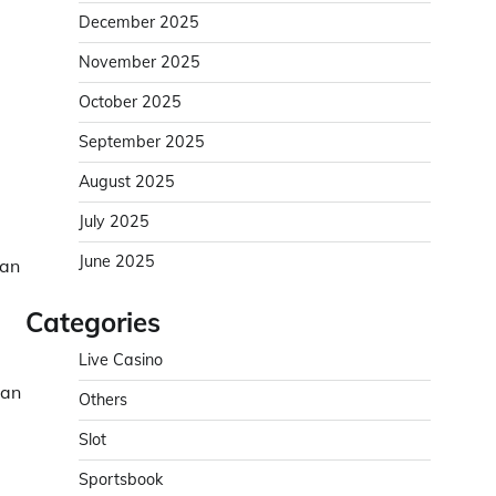
December 2025
November 2025
October 2025
September 2025
August 2025
July 2025
June 2025
uan
Categories
Live Casino
dan
Others
Slot
Sportsbook