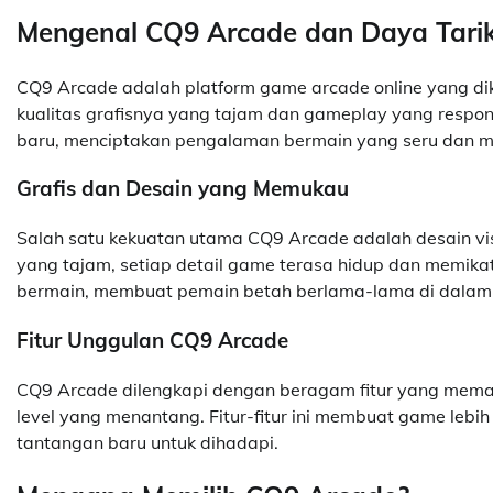
Mengenal CQ9 Arcade dan Daya Tari
CQ9 Arcade adalah platform game arcade online yang di
kualitas grafisnya yang tajam dan gameplay yang respon
baru, menciptakan pengalaman bermain yang seru dan 
Grafis dan Desain yang Memukau
Salah satu kekuatan utama CQ9 Arcade adalah desain vi
yang tajam, setiap detail game terasa hidup dan memi
bermain, membuat pemain betah berlama-lama di dalam
Fitur Unggulan CQ9 Arcade
CQ9 Arcade dilengkapi dengan beragam fitur yang memanj
level yang menantang. Fitur-fitur ini membuat game lebi
tantangan baru untuk dihadapi.