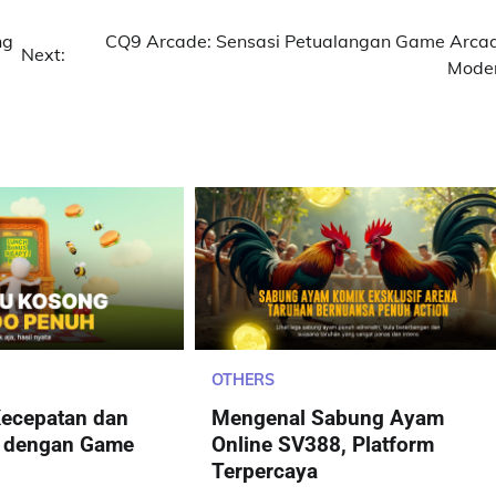
ng
CQ9 Arcade: Sensasi Petualangan Game Arca
Next:
Mode
OTHERS
ecepatan dan
Mengenal Sabung Ayam
 dengan Game
Online SV388, Platform
Terpercaya