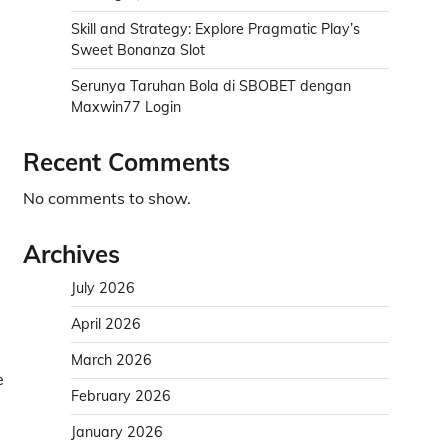
Skill and Strategy: Explore Pragmatic Play’s
Sweet Bonanza Slot
Serunya Taruhan Bola di SBOBET dengan
Maxwin77 Login
Recent Comments
No comments to show.
Archives
July 2026
April 2026
March 2026
e
February 2026
January 2026