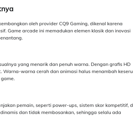
knya
kembangkan oleh provider CQ9 Gaming, dikenal karena
sif. Game arcade ini memadukan elemen klasik dan inovasi
menantang.
sualnya yang menarik dan penuh warna. Dengan grafis HD
kat. Warna-warna cerah dan animasi halus menambah keser
 game.
akan pemain, seperti power-ups, sistem skor kompetitif, 
h dinamis dan tidak membosankan, sehingga selalu ada