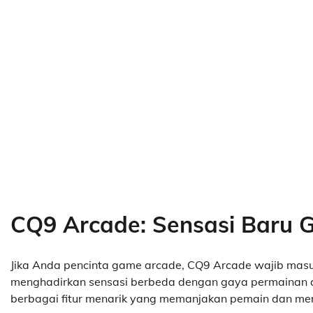
CQ9 Arcade: Sensasi Baru 
Jika Anda pencinta game arcade, CQ9 Arcade wajib masu
menghadirkan sensasi berbeda dengan gaya permainan 
berbagai fitur menarik yang memanjakan pemain dan mem