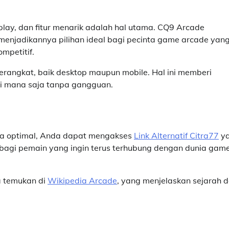
play, dan fitur menarik adalah hal utama. CQ9 Arcade
enjadikannya pilihan ideal bagi pecinta game arcade yan
mpetitif.
erangkat, baik desktop maupun mobile. Hal ini memberi
di mana saja tanpa gangguan.
a optimal, Anda dapat mengakses
Link Alternatif Citra77
y
bagi pemain yang ingin terus terhubung dengan dunia gam
a temukan di
Wikipedia Arcade
, yang menjelaskan sejarah 