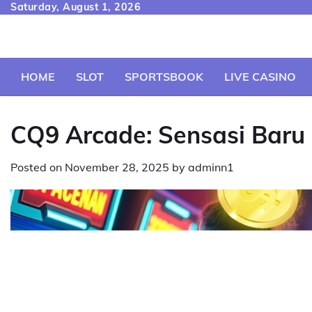
Skip
Saturday, August 1, 2026
to
content
HOME
SLOT
SPORTSBOOK
LIVE CASINO
CQ9 Arcade: Sensasi Baru
Posted on
November 28, 2025
by
adminn1