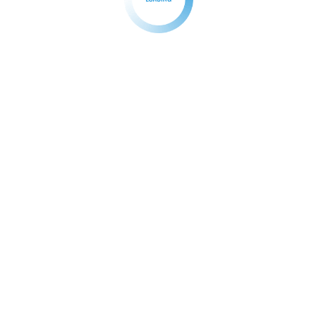
Slot
Menyelami Keseruan Slot ‘Great Rhino’ dari Pragmatic
Play
Adminn1
December 29, 2025
0
Slot ‘Great Rhino’ dari Pragmatic Play menyajikan
pengalaman bermain yang seru dan menguntungkan
dengan fitur unik dan grafis menarik.