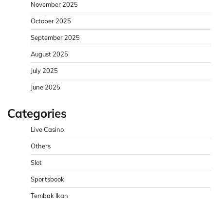
November 2025
October 2025
September 2025
August 2025
July 2025
June 2025
Categories
Live Casino
Others
Slot
Sportsbook
Tembak Ikan