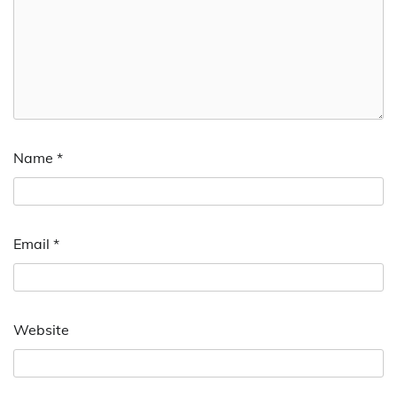
Name
*
Email
*
Website