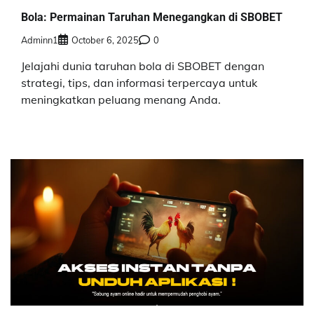
Bola: Permainan Taruhan Menegangkan di SBOBET
Adminn1
October 6, 2025
0
Jelajahi dunia taruhan bola di SBOBET dengan
strategi, tips, dan informasi terpercaya untuk
meningkatkan peluang menang Anda.