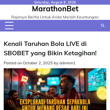
Skip
Saturday, August 8, 2026
MarathonBet
to
content
Rajanya Berita Untuk Anda Meraih Keuntungan
Kenali Taruhan Bola LIVE di
SBOBET yang Bikin Ketagihan!
Posted on
October 2, 2025
by
adminn1