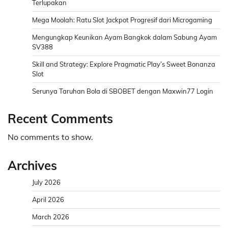
Terlupakan
Mega Moolah: Ratu Slot Jackpot Progresif dari Microgaming
Mengungkap Keunikan Ayam Bangkok dalam Sabung Ayam
SV388
Skill and Strategy: Explore Pragmatic Play’s Sweet Bonanza
Slot
Serunya Taruhan Bola di SBOBET dengan Maxwin77 Login
Recent Comments
No comments to show.
Archives
July 2026
April 2026
March 2026