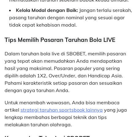
Kelola Modal dengan Baik:
Jangan terlalu serakah,
pasang taruhan dengan nominal yang sesuai agar
tidak cepat kehabisan modal.
Tips Memilih Pasaran Taruhan Bola LIVE
Dalam taruhan bola live di SBOBET, memilih pasaran
yang tepat akan memudahkan Anda mendapatkan
hasil yang maksimal. Pasaran populer yang sering
dipilih adalah 1X2, Over/Under, dan Handicap Asia.
Pahami karakteristik setiap pasaran dan sesuaikan
dengan gaya taruhan Anda.
Untuk menambah wawasan, Anda bisa membaca
artikel
strategi taruhan sportsbook lainnya
yang juga
lengkap membahas berbagai teknik dan tips
melakukan taruhan olahraga.