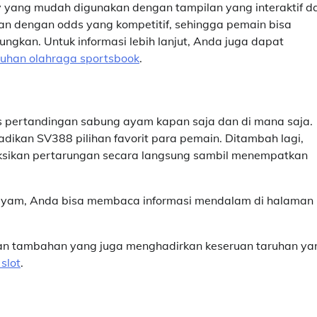
y yang mudah digunakan dengan tampilan yang interaktif d
uhan dengan odds yang kompetitif, sehingga pemain bisa
gkan. Untuk informasi lebih lanjut, Anda juga dapat
ruhan olahraga sportsbook
.
pertandingan sabung ayam kapan saja dan di mana saja.
dikan SV388 pilihan favorit para pemain. Ditambah lagi,
ksikan pertarungan secara langsung sambil menempatkan
 ayam, Anda bisa membaca informasi mendalam di halaman
ran tambahan yang juga menghadirkan keseruan taruhan ya
slot
.