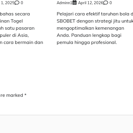
 1, 2025
0
Adminn1
April 12, 2026
0
mbahas secara
Pelajari cara efektif taruhan bola d
inan Togel
SBOBET dengan strategi jitu untu
ah satu pasaran
mengoptimalkan kemenangan
puler di Asia,
Anda. Panduan lengkap bagi
n cara bermain dan
pemula hingga profesional.
 are marked
*