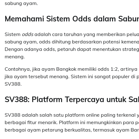
sabung ayam.
Memahami Sistem Odds dalam Sabu
Sistem
odds
adalah cara taruhan yang memberikan peluan
sabung ayam, odds dihitung berdasarkan potensi kemenan
Dengan adanya odds, petaruh dapat menentukan strateg
menang.
Contohnya, jika ayam Bangkok memiliki odds 1:2, artiny
jika ayam tersebut menang. Sistem ini sangat populer di
SV388.
SV388: Platform Terpercaya untuk S
SV388 adalah salah satu platform online paling terkena
berbagai fitur menarik. Platform ini memungkinkan para 
berbagai ayam petarung berkualitas, termasuk ayam Ba