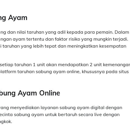
ng Ayam
g dan nilai taruhan yang adil kepada para pemain. Dalam
gan ayam tertentu dan faktor risiko yang mungkin terjadi.
i taruhan yang lebih tepat dan meningkatkan kesempatan
a setiap taruhan 1 unit akan mendapatkan 2 unit kemenanga
 platform taruhan sabung ayam online, khususnya pada situs
abung Ayam Online
l yang menyediakan layanan sabung ayam digital dengan
pecinta sabung ayam untuk bertaruh secara live dengan
ngkok.