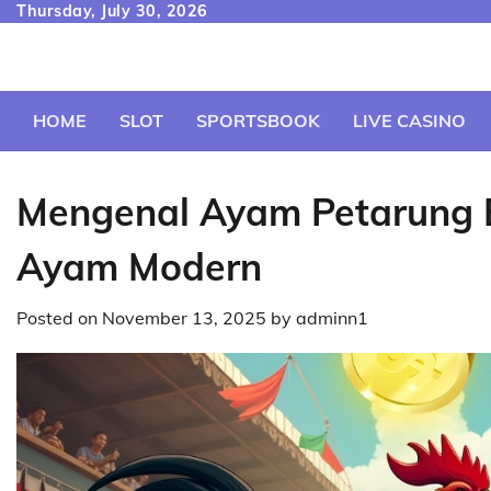
Skip
Thursday, July 30, 2026
to
content
HOME
SLOT
SPORTSBOOK
LIVE CASINO
Mengenal Ayam Petarung
Ayam Modern
Posted on
November 13, 2025
by
adminn1