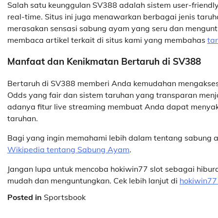
Salah satu keunggulan SV388 adalah sistem user-friendl
real-time. Situs ini juga menawarkan berbagai jenis tar
merasakan sensasi sabung ayam yang seru dan menguntun
membaca artikel terkait di situs kami yang membahas
ta
Manfaat dan Kenikmatan Bertaruh di SV388
Bertaruh di SV388 memberi Anda kemudahan mengakses 
Odds yang fair dan sistem taruhan yang transparan menja
adanya fitur live streaming membuat Anda dapat menya
taruhan.
Bagi yang ingin memahami lebih dalam tentang sabung
Wikipedia tentang Sabung Ayam
.
Jangan lupa untuk mencoba hokiwin77 slot sebagai hibu
mudah dan menguntungkan. Cek lebih lanjut di
hokiwin77 
Posted in
Sportsbook