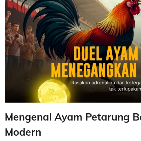
Mengenal Ayam Petarung 
Modern