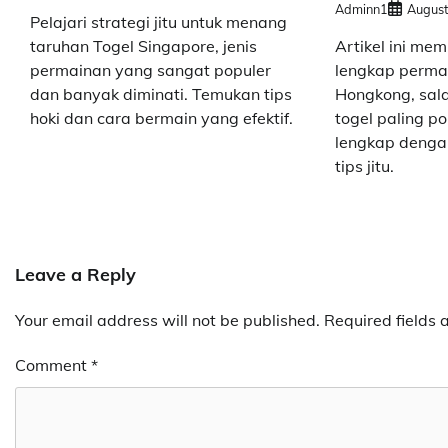
Adminn1
August
Pelajari strategi jitu untuk menang
taruhan Togel Singapore, jenis
Artikel ini me
permainan yang sangat populer
lengkap perma
dan banyak diminati. Temukan tips
Hongkong, sal
hoki dan cara bermain yang efektif.
togel paling po
lengkap denga
tips jitu.
Leave a Reply
Your email address will not be published.
Required fields
Comment
*