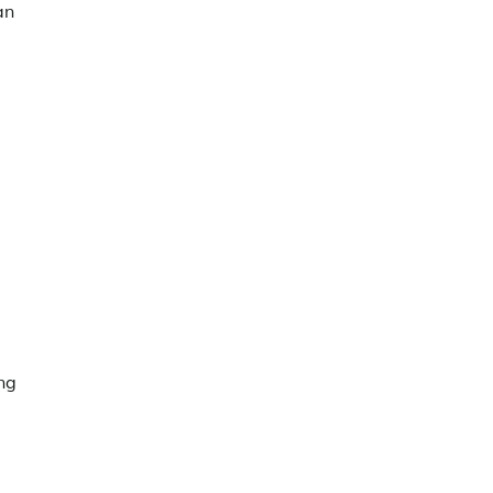
an
ng