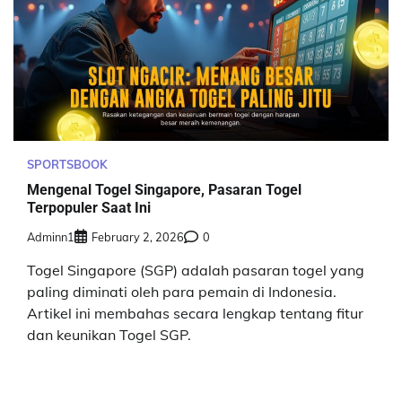
SPORTSBOOK
Mengenal Togel Singapore, Pasaran Togel
Terpopuler Saat Ini
Adminn1
February 2, 2026
0
Togel Singapore (SGP) adalah pasaran togel yang
paling diminati oleh para pemain di Indonesia.
Artikel ini membahas secara lengkap tentang fitur
dan keunikan Togel SGP.