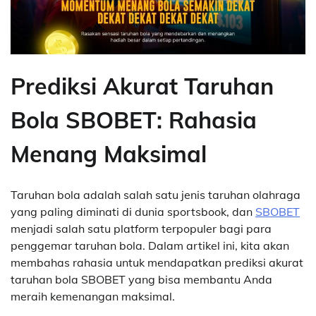
Prediksi Akurat Taruhan
Bola SBOBET: Rahasia
Menang Maksimal
Taruhan bola adalah salah satu jenis taruhan olahraga
yang paling diminati di dunia sportsbook, dan
SBOBET
menjadi salah satu platform terpopuler bagi para
penggemar taruhan bola. Dalam artikel ini, kita akan
membahas rahasia untuk mendapatkan prediksi akurat
taruhan bola SBOBET yang bisa membantu Anda
meraih kemenangan maksimal.