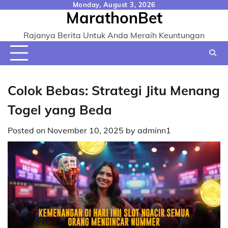
Skip
Monday, August 3, 2026
MarathonBet
to
content
Rajanya Berita Untuk Anda Meraih Keuntungan
Colok Bebas: Strategi Jitu Menang
Togel yang Beda
Posted on
November 10, 2025
by
adminn1