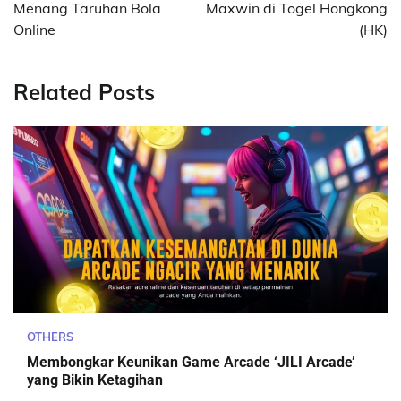
Menang Taruhan Bola
Maxwin di Togel Hongkong
Online
(HK)
Related Posts
OTHERS
Membongkar Keunikan Game Arcade ‘JILI Arcade’
yang Bikin Ketagihan