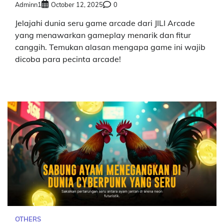
Adminn1
October 12, 2025
0
Jelajahi dunia seru game arcade dari JILI Arcade
yang menawarkan gameplay menarik dan fitur
canggih. Temukan alasan mengapa game ini wajib
dicoba para pecinta arcade!
OTHERS