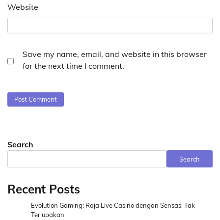
Website
Save my name, email, and website in this browser
for the next time I comment.
Search
Search
Recent Posts
Evolution Gaming: Raja Live Casino dengan Sensasi Tak
Terlupakan